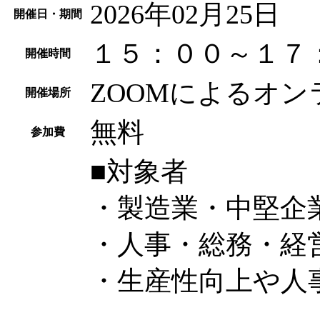
2026年02月25日
開催日・期間
１５：００～１７
開催時間
ZOOMによるオ
開催場所
無料
参加費
■対象者
・製造業・中堅企
・人事・総務・経
・生産性向上や人